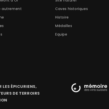
Mont d'Or
Site naturel
e autrement
Caves historiques
me
Histoire
es
Médailles
ès
Equipe
 LES ÉPICURIENS,
EURS DE TERROIRS
ION