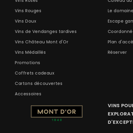
Vins Rosés
Caveau du 
Vins Rouges
Le domain
Vins Doux
Escape ga
Vins de Vendanges tardives
Coordonné
Vins Château Mont d'Or
Plan d'acc
Vins Médaillés
Réserver
Promotions
Coffrets cadeaux
Cartons découvertes
Accessoires
VINS POUR
EXPLORAT
D'EXCEPT