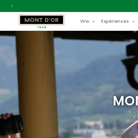
ET
PASSER
AU
CONTENU
Vins
Expériences
MON
V