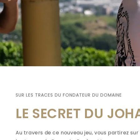
SUR LES TRACES DU FONDATEUR DU DOMAINE
LE SECRET DU JO
Au travers de ce nouveau jeu, vous partirez sur
découvrirez des mystères, histoires et trésors
remportée par le Domaine à Berne lors de