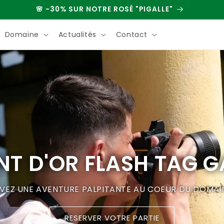
🌸 -30% SUR NOTRE ROSÉ "PIGALLE"
Domaine
Actualités
Contact
T D'OR FLASH TAG 
IVEZ UNE AVENTURE PALPITANTE AU COEUR DU DOMAI
RESERVER VOTRE PARTIE