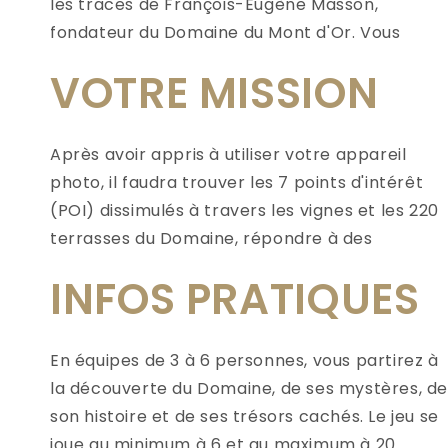
les traces de François-Eugène Masson,
cachés pour percer le secret du Johannisberg
fondateur du Domaine du Mont d'Or. Vous
Mont d’Or et retrouver la première médaille
VOTRE MISSION
Après avoir appris à utiliser votre appareil
questions et collecter dans l’application Mont
du Johannisberg Mont d’Or. Et bien sûr à l’issue
photo, il faudra trouver les 7 points d'intérêt
d'Or ou sur le terrain les informations qui vous
(POI) dissimulés à travers les vignes et les 220
permettront de localiser et d’ouvrir le coffre
terrasses du Domaine, répondre à des
lors de la grande finale pour percer le secret
INFOS PRATIQUES
En équipes de 3 à 6 personnes, vous partirez à
la découverte du Domaine, de ses mystères, de
son histoire et de ses trésors cachés. Le jeu se
joue au minimum à 6 et au maximum à 20